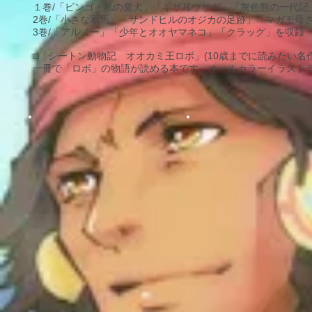
１巻/「ビンゴ・私の愛犬」「ギザ耳ウサギ」「灰色熊の一代記
2巻/「小さな軍馬」「サンドヒルのオジカの足跡」「マガモ母
3巻/「アルノー」「少年とオオヤマネコ」「クラッグ」を収録
□「シートン動物記 オオカミ王ロボ」(10歳までに読みたい名作
一冊で「ロボ」の物語が読める本です。オールカラーイラスト