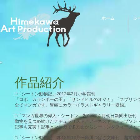
ホーム
ホーム
シ
シ
作品紹介
□「シートン動物記」2012年2月小学館刊
「ロボ カランポーの王」「サンドヒルのオジカ」「スプリン
全てマンガです。冒頭にカラーイラストギャラリー収録。
□「マンガ世界の偉人・シートン」2013年４月朝日新聞出版刊
動物を見つめ続けたナチュラリスト、アーネスト・トンプソン
記事も充実！記事とマンガで多方面からシートンをフィーチャ
□「シートン動物記」2012年12月〜角川つばさ文庫刊 越前